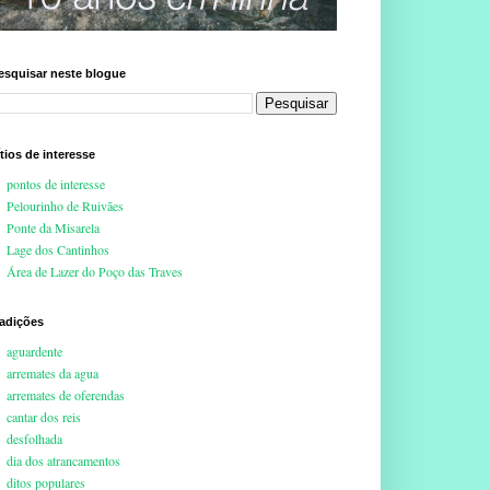
esquisar neste blogue
ítios de interesse
pontos de interesse
Pelourinho de Ruivães
Ponte da Misarela
Lage dos Cantinhos
Área de Lazer do Poço das Traves
radições
aguardente
arremates da agua
arremates de oferendas
cantar dos reis
desfolhada
dia dos atrancamentos
ditos populares