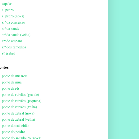
capelas
s. pedro
s. pedro (nova)
srª da conceicao
srª da saude
srª da saude (velha)
srª do amparo
srª dos remedios
stª isabel
ontes
ponte da misarela
ponte da mua
ponte da rês
ponte de ruivães (grande)
ponte de ruivães (pequena)
ponte de ruivães (velha)
ponte de zebral (nova)
ponte de zebral (velha)
ponte do caldeirão
ponte do poldro
ponte do saltadouro (nova)