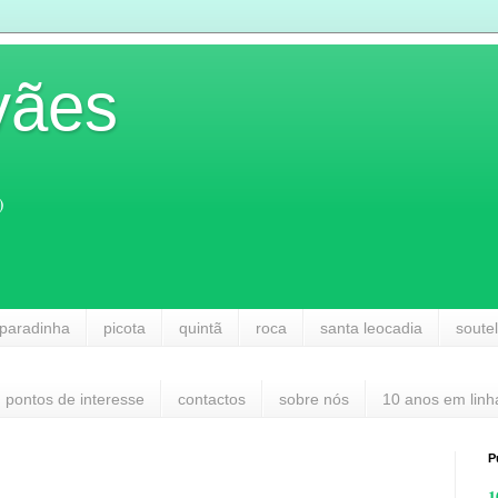
vães
)
paradinha
picota
quintã
roca
santa leocadia
soute
pontos de interesse
contactos
sobre nós
10 anos em linh
P
1