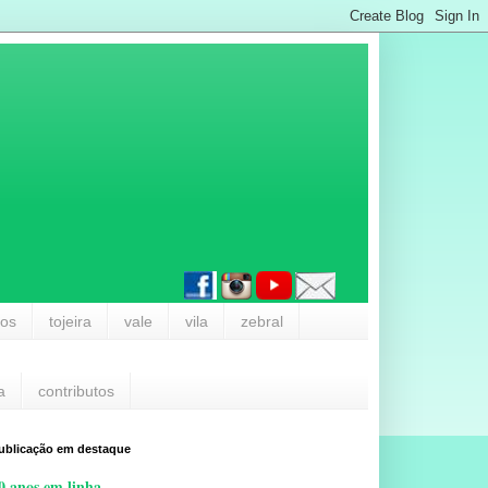
los
tojeira
vale
vila
zebral
a
contributos
ublicação em destaque
0 anos em linha