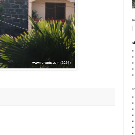
P
s
t