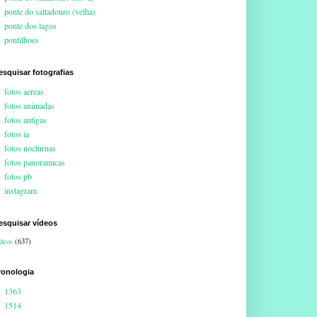
ponte do saltadouro (velha)
ponte dos lagos
pontilhoes
esquisar fotografias
fotos aereas
fotos animadas
fotos antigas
fotos ia
fotos nocturnas
fotos panoramicas
fotos pb
instagram
esquisar vídeos
deos
(637)
ronologia
1363
1514