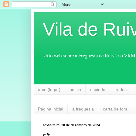
Vila de Rui
sítio web sobre a Freguesia de Ruivães (VRM
arco (lugar)
botica
espindo
frades
Página inicial
a freguesia
carta de foral
sexta-feira, 20 de dezembro de 2024
s/t