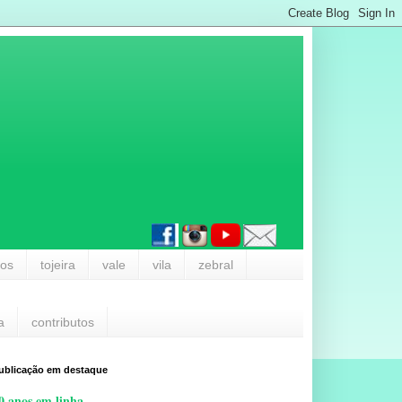
los
tojeira
vale
vila
zebral
a
contributos
ublicação em destaque
0 anos em linha