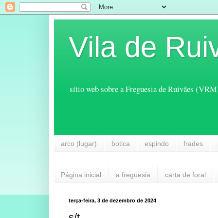
Vila de Rui
sítio web sobre a Freguesia de Ruivães (VRM
arco (lugar)
botica
espindo
frades
Página inicial
a freguesia
carta de foral
terça-feira, 3 de dezembro de 2024
s/t