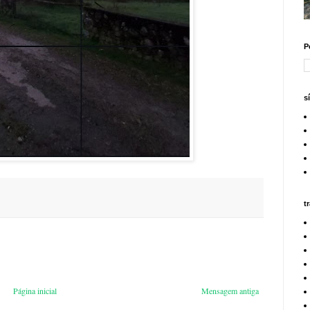
P
s
t
Página inicial
Mensagem antiga