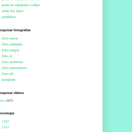
ponte do saltadouro (velha)
ponte dos lagos
pontilhoes
esquisar fotografias
fotos aereas
fotos animadas
fotos antigas
fotos ia
fotos nocturnas
fotos panoramicas
fotos pb
instagram
esquisar vídeos
deos
(637)
ronologia
1363
1514