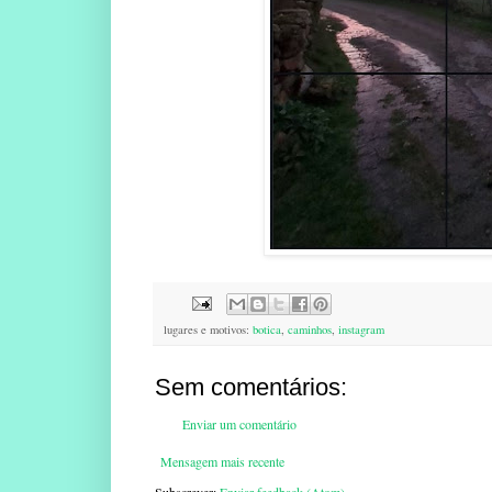
lugares e motivos:
botica
,
caminhos
,
instagram
Sem comentários:
Enviar um comentário
Mensagem mais recente