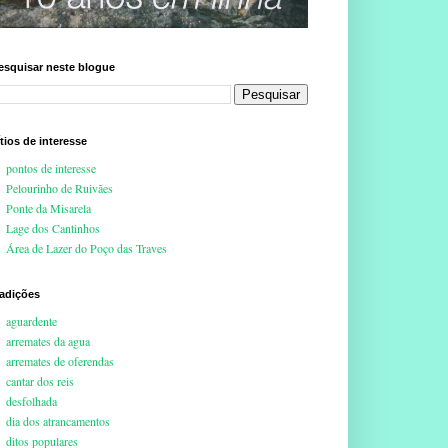
esquisar neste blogue
ítios de interesse
pontos de interesse
Pelourinho de Ruivães
Ponte da Misarela
Lage dos Cantinhos
Área de Lazer do Poço das Traves
radições
aguardente
arremates da agua
arremates de oferendas
cantar dos reis
desfolhada
dia dos atrancamentos
ditos populares