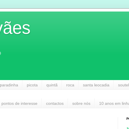
vães
)
paradinha
picota
quintã
roca
santa leocadia
soute
pontos de interesse
contactos
sobre nós
10 anos em linh
P
1