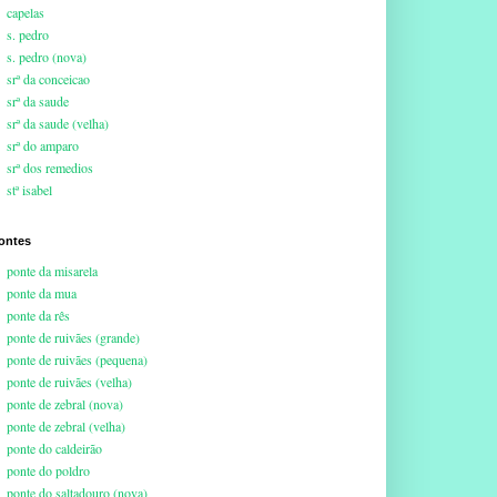
capelas
s. pedro
s. pedro (nova)
srª da conceicao
srª da saude
srª da saude (velha)
srª do amparo
srª dos remedios
stª isabel
ontes
ponte da misarela
ponte da mua
ponte da rês
ponte de ruivães (grande)
ponte de ruivães (pequena)
ponte de ruivães (velha)
ponte de zebral (nova)
ponte de zebral (velha)
ponte do caldeirão
ponte do poldro
ponte do saltadouro (nova)