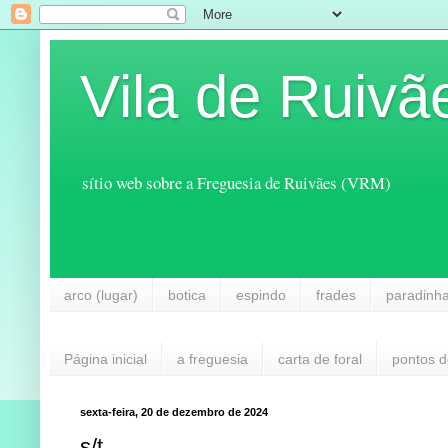
Vila de Ruivã
sítio web sobre a Freguesia de Ruivães (VRM)
arco (lugar)
botica
espindo
frades
paradinh
Página inicial
a freguesia
carta de foral
pontos d
sexta-feira, 20 de dezembro de 2024
s/t