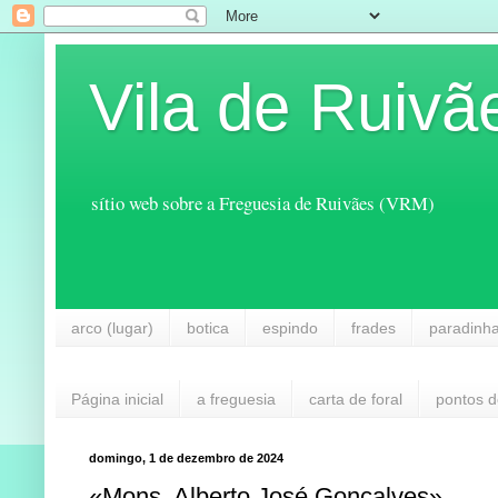
Vila de Ruivã
sítio web sobre a Freguesia de Ruivães (VRM)
arco (lugar)
botica
espindo
frades
paradinh
Página inicial
a freguesia
carta de foral
pontos d
domingo, 1 de dezembro de 2024
«Mons. Alberto José Gonçalves»