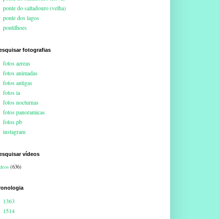
ponte do saltadouro (velha)
ponte dos lagos
pontilhoes
esquisar fotografias
fotos aereas
fotos animadas
fotos antigas
fotos ia
fotos nocturnas
fotos panoramicas
fotos pb
instagram
esquisar vídeos
deos
(636)
ronologia
1363
1514