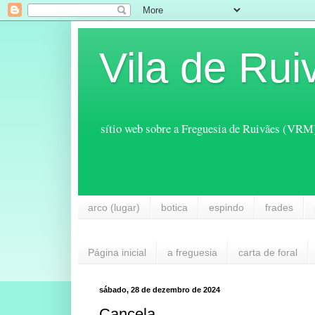
Vila de Rui
sítio web sobre a Freguesia de Ruivães (VRM
arco (lugar)
botica
espindo
frades
Página inicial
a freguesia
carta de foral
sábado, 28 de dezembro de 2024
Cancela