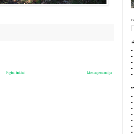
P
s
Página inicial
Mensagem antiga
t