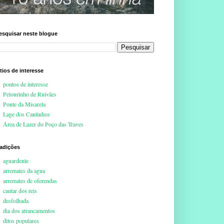
esquisar neste blogue
ítios de interesse
pontos de interesse
Pelourinho de Ruivães
Ponte da Misarela
Lage dos Cantinhos
Área de Lazer do Poço das Traves
radições
aguardente
arremates da agua
arremates de oferendas
cantar dos reis
desfolhada
dia dos atrancamentos
ditos populares