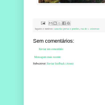
lugares e motivos:
cancelas portas e portões
,
rua de s. cristovao
Sem comentários:
Enviar um comentário
Mensagem mais recente
Subscrever:
Enviar feedback (Atom)