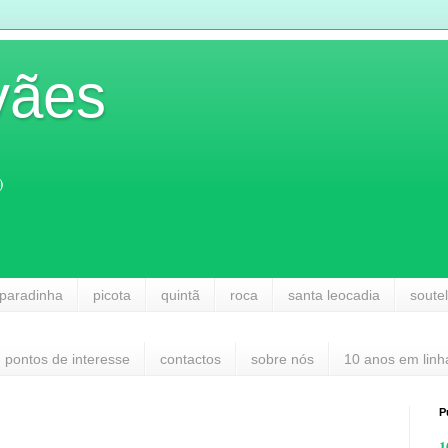
vães
)
paradinha
picota
quintã
roca
santa leocadia
soute
pontos de interesse
contactos
sobre nós
10 anos em linh
P
1