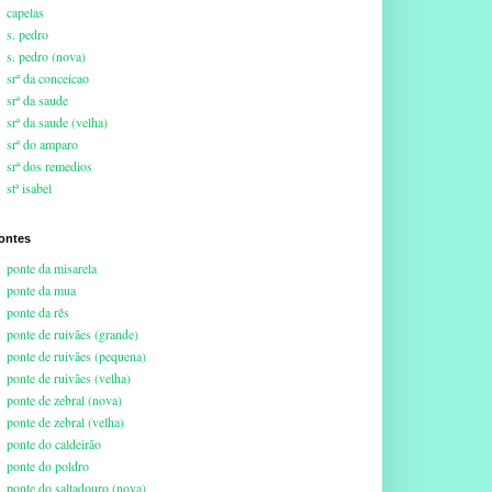
capelas
s. pedro
s. pedro (nova)
srª da conceicao
srª da saude
srª da saude (velha)
srª do amparo
srª dos remedios
stª isabel
ontes
ponte da misarela
ponte da mua
ponte da rês
ponte de ruivães (grande)
ponte de ruivães (pequena)
ponte de ruivães (velha)
ponte de zebral (nova)
ponte de zebral (velha)
ponte do caldeirão
ponte do poldro
ponte do saltadouro (nova)