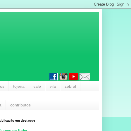
los
tojeira
vale
vila
zebral
a
contributos
ublicação em destaque
0 anos em linha