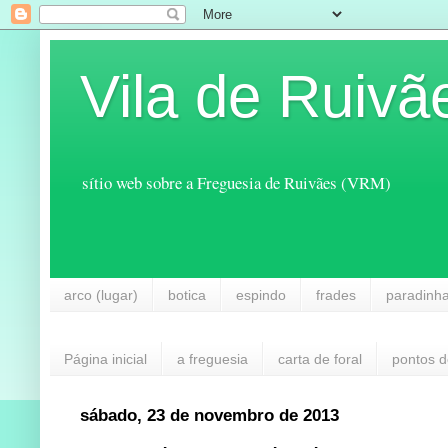
Vila de Ruivã
sítio web sobre a Freguesia de Ruivães (VRM)
arco (lugar)
botica
espindo
frades
paradinh
Página inicial
a freguesia
carta de foral
pontos d
sábado, 23 de novembro de 2013