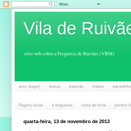
Vila de Ruivã
sítio web sobre a Freguesia de Ruivães (VRM)
arco (lugar)
botica
espindo
frades
paradinh
Página inicial
a freguesia
carta de foral
pontos d
quarta-feira, 13 de novembro de 2013