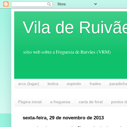
Vila de Ruivã
sítio web sobre a Freguesia de Ruivães (VRM)
arco (lugar)
botica
espindo
frades
paradinh
Página inicial
a freguesia
carta de foral
pontos d
sexta-feira, 29 de novembro de 2013