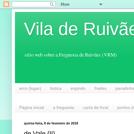
Vila de Ruivã
sítio web sobre a Freguesia de Ruivães (VRM)
arco (lugar)
botica
espindo
frades
paradinh
Página inicial
a freguesia
carta de foral
pontos d
quinta-feira, 8 de fevereiro de 2018
de Vale (II)