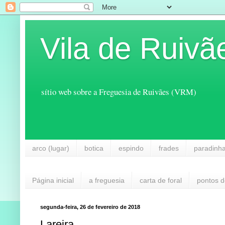
Vila de Ruivã
sítio web sobre a Freguesia de Ruivães (VRM)
arco (lugar)
botica
espindo
frades
paradinh
Página inicial
a freguesia
carta de foral
pontos d
segunda-feira, 26 de fevereiro de 2018
Lareira