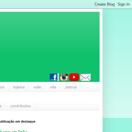
los
tojeira
vale
vila
zebral
a
contributos
ublicação em destaque
0 anos em linha