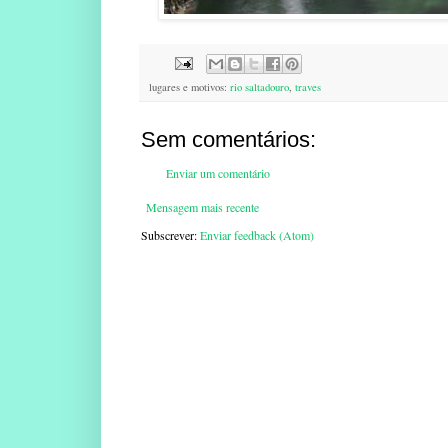
lugares e motivos:
rio saltadouro
,
traves
Sem comentários:
Enviar um comentário
Mensagem mais recente
Subscrever:
Enviar feedback (Atom)