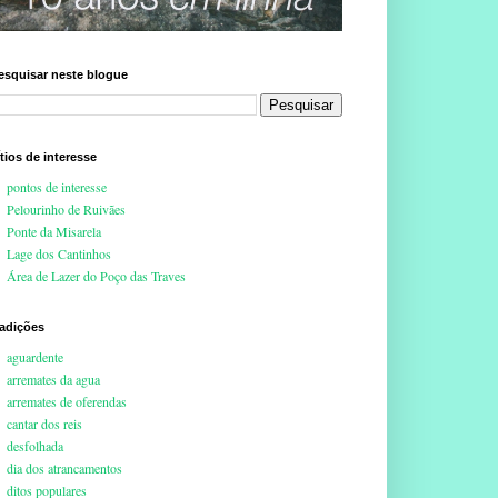
esquisar neste blogue
ítios de interesse
pontos de interesse
Pelourinho de Ruivães
Ponte da Misarela
Lage dos Cantinhos
Área de Lazer do Poço das Traves
radições
aguardente
arremates da agua
arremates de oferendas
cantar dos reis
desfolhada
dia dos atrancamentos
ditos populares