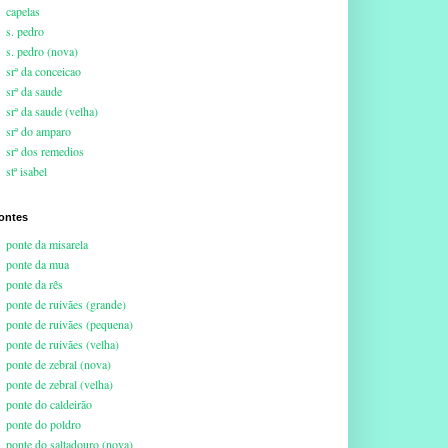
capelas
s. pedro
s. pedro (nova)
srª da conceicao
srª da saude
srª da saude (velha)
srª do amparo
srª dos remedios
stª isabel
ontes
ponte da misarela
ponte da mua
ponte da rês
ponte de ruivães (grande)
ponte de ruivães (pequena)
ponte de ruivães (velha)
ponte de zebral (nova)
ponte de zebral (velha)
ponte do caldeirão
ponte do poldro
ponte do saltadouro (nova)