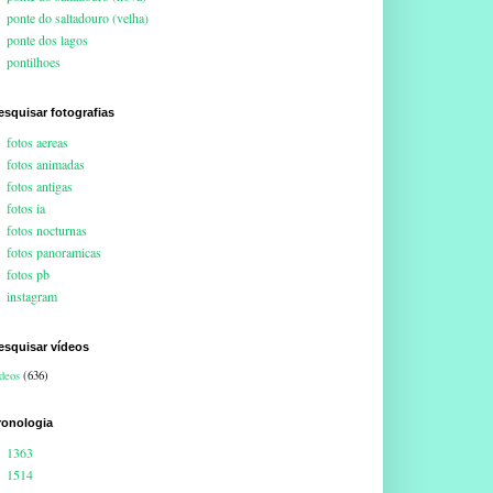
ponte do saltadouro (velha)
ponte dos lagos
pontilhoes
esquisar fotografias
fotos aereas
fotos animadas
fotos antigas
fotos ia
fotos nocturnas
fotos panoramicas
fotos pb
instagram
esquisar vídeos
deos
(636)
ronologia
1363
1514