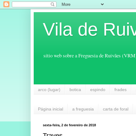
Vila de Rui
sítio web sobre a Freguesia de Ruivães (VRM
arco (lugar)
botica
espindo
frades
Página inicial
a freguesia
carta de foral
sexta-feira, 2 de fevereiro de 2018
Traves