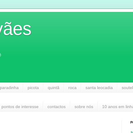
vães
)
paradinha
picota
quintã
roca
santa leocadia
soute
pontos de interesse
contactos
sobre nós
10 anos em linh
P
1