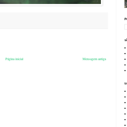
P
s
Página inicial
Mensagem antiga
t