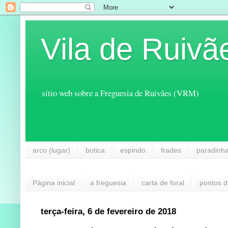
Vila de Ruivã
sítio web sobre a Freguesia de Ruivães (VRM)
arco (lugar)
botica
espindo
frades
paradinh
Página inicial
a freguesia
carta de foral
pontos d
terça-feira, 6 de fevereiro de 2018