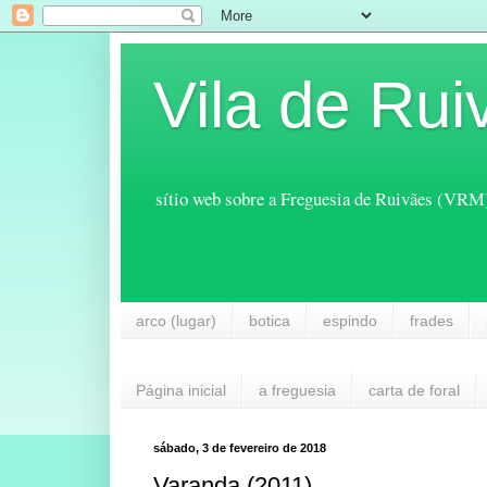
Vila de Rui
sítio web sobre a Freguesia de Ruivães (VRM
arco (lugar)
botica
espindo
frades
Página inicial
a freguesia
carta de foral
sábado, 3 de fevereiro de 2018
Varanda (2011)