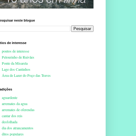
esquisar neste blogue
ítios de interesse
pontos de interesse
Pelourinho de Ruivães
Ponte da Misarela
Lage dos Cantinhos
Área de Lazer do Poço das Traves
radições
aguardente
arremates da agua
arremates de oferendas
cantar dos reis
desfolhada
dia dos atrancamentos
ditos populares