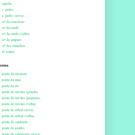
capelas
s. pedro
s. pedro (nova)
srª da conceicao
srª da saude
srª da saude (velha)
srª do amparo
srª dos remedios
stª isabel
ontes
ponte da misarela
ponte da mua
ponte da rês
ponte de ruivães (grande)
ponte de ruivães (pequena)
ponte de ruivães (velha)
ponte de zebral (nova)
ponte de zebral (velha)
ponte do caldeirão
ponte do poldro
ponte do saltadouro (nova)