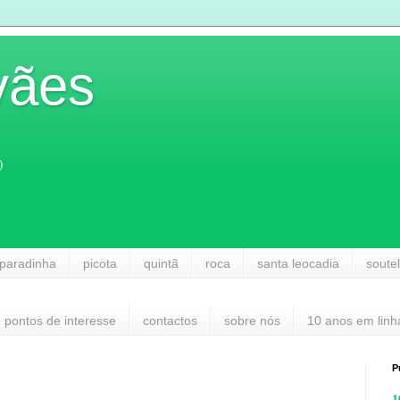
vães
)
paradinha
picota
quintã
roca
santa leocadia
soute
pontos de interesse
contactos
sobre nós
10 anos em linh
P
1