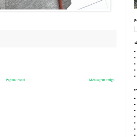
P
s
Página inicial
Mensagem antiga
t