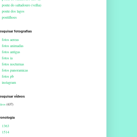
ponte do saltadouro (velha)
ponte dos lagos
pontilhoes
esquisar fotografias
fotos aereas
fotos animadas
fotos antigas
fotos ia
fotos nocturnas
fotos panoramicas
fotos pb
instagram
esquisar vídeos
deos
(637)
ronologia
1363
1514