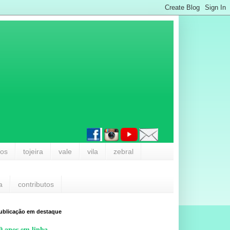
los
tojeira
vale
vila
zebral
a
contributos
ublicação em destaque
0 anos em linha