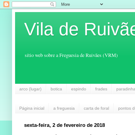
Vila de Ruivã
sítio web sobre a Freguesia de Ruivães (VRM)
arco (lugar)
botica
espindo
frades
paradinh
Página inicial
a freguesia
carta de foral
pontos d
sexta-feira, 2 de fevereiro de 2018