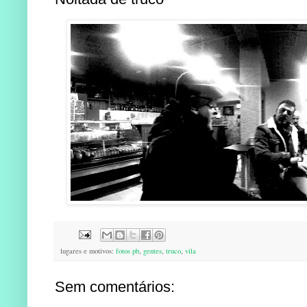
lugares e motivos:
fotos pb
,
gentes
,
truco
,
vila
Sem comentários: