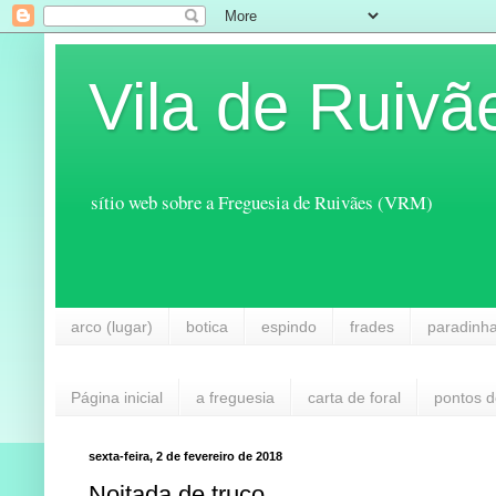
Vila de Ruivã
sítio web sobre a Freguesia de Ruivães (VRM)
arco (lugar)
botica
espindo
frades
paradinh
Página inicial
a freguesia
carta de foral
pontos d
sexta-feira, 2 de fevereiro de 2018
Noitada de truco