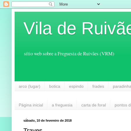
Vila de Ruivã
sítio web sobre a Freguesia de Ruivães (VRM)
arco (lugar)
botica
espindo
frades
paradinh
Página inicial
a freguesia
carta de foral
pontos d
sábado, 10 de fevereiro de 2018
Traves