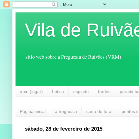
Vila de Ruivã
sítio web sobre a Freguesia de Ruivães (VRM)
arco (lugar)
botica
espindo
frades
paradinh
Página inicial
a freguesia
carta de foral
pontos d
sábado, 28 de fevereiro de 2015