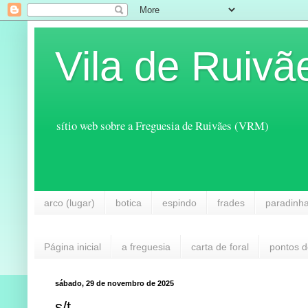
Vila de Ruivã
sítio web sobre a Freguesia de Ruivães (VRM)
arco (lugar)
botica
espindo
frades
paradinh
Página inicial
a freguesia
carta de foral
pontos d
sábado, 29 de novembro de 2025
s/t