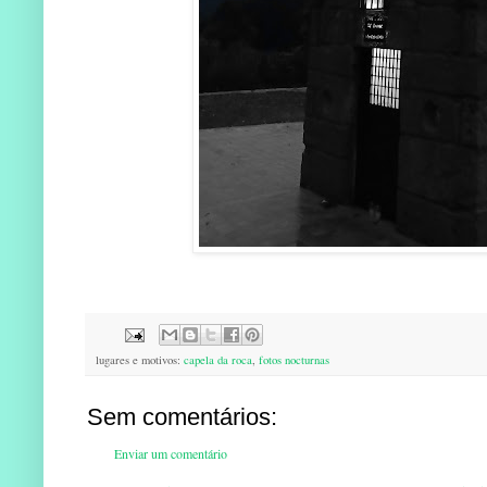
lugares e motivos:
capela da roca
,
fotos nocturnas
Sem comentários:
Enviar um comentário