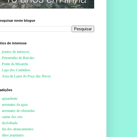
esquisar neste blogue
ítios de interesse
pontos de interesse
Pelourinho de Ruivães
Ponte da Misarela
Lage dos Cantinhos
Área de Lazer do Poço das Traves
radições
aguardente
arremates da agua
arremates de oferendas
cantar dos reis
desfolhada
dia dos atrancamentos
ditos populares