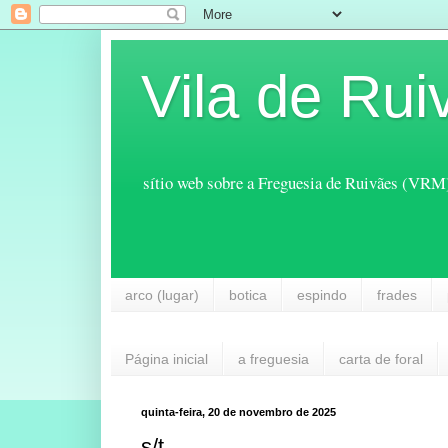
Vila de Rui
sítio web sobre a Freguesia de Ruivães (VRM
arco (lugar)
botica
espindo
frades
Página inicial
a freguesia
carta de foral
quinta-feira, 20 de novembro de 2025
s/t