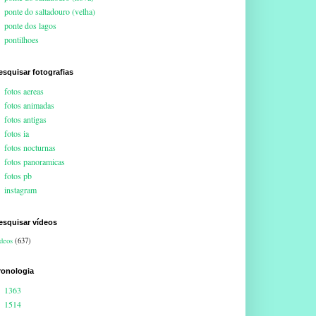
ponte do saltadouro (velha)
ponte dos lagos
pontilhoes
esquisar fotografias
fotos aereas
fotos animadas
fotos antigas
fotos ia
fotos nocturnas
fotos panoramicas
fotos pb
instagram
esquisar vídeos
deos
(637)
ronologia
1363
1514