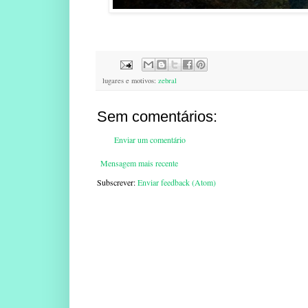
lugares e motivos:
zebral
Sem comentários:
Enviar um comentário
Mensagem mais recente
Subscrever:
Enviar feedback (Atom)