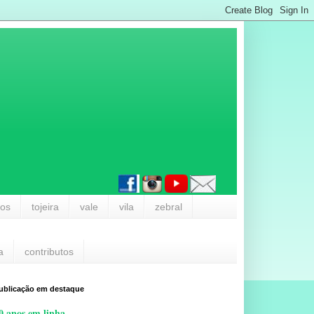
los
tojeira
vale
vila
zebral
a
contributos
ublicação em destaque
0 anos em linha