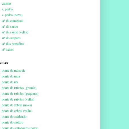
capelas
s. pedro
s. pedro (nova)
srª da conceicao
srª da saude
srª da saude (velha)
srª do amparo
srª dos remedios
stª isabel
ontes
ponte da misarela
ponte da mua
ponte da rês
ponte de ruivães (grande)
ponte de ruivães (pequena)
ponte de ruivães (velha)
ponte de zebral (nova)
ponte de zebral (velha)
ponte do caldeirão
ponte do poldro
ponte do saltadouro (nova)