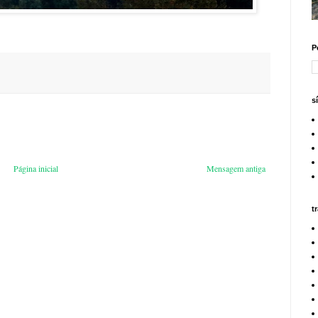
P
s
Página inicial
Mensagem antiga
t