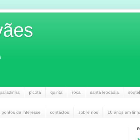
vães
)
paradinha
picota
quintã
roca
santa leocadia
soute
pontos de interesse
contactos
sobre nós
10 anos em linh
P
1