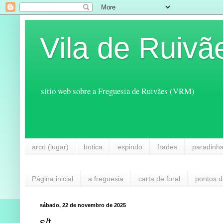
Vila de Ruivã
sítio web sobre a Freguesia de Ruivães (VRM)
arco (lugar)
botica
espindo
frades
paradinh
Página inicial
a freguesia
carta de foral
pontos d
sábado, 22 de novembro de 2025
s/t