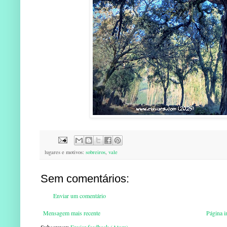
lugares e motivos:
sobreiros
,
vale
Sem comentários:
Enviar um comentário
Mensagem mais recente
Página in