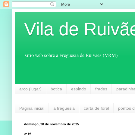
Vila de Ruivã
sítio web sobre a Freguesia de Ruivães (VRM)
arco (lugar)
botica
espindo
frades
paradinh
Página inicial
a freguesia
carta de foral
pontos d
domingo, 30 de novembro de 2025
s/t