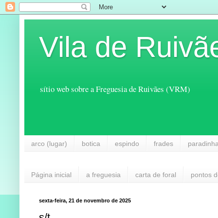
Vila de Ruivã
sítio web sobre a Freguesia de Ruivães (VRM)
arco (lugar)
botica
espindo
frades
paradinh
Página inicial
a freguesia
carta de foral
pontos d
sexta-feira, 21 de novembro de 2025
s/t