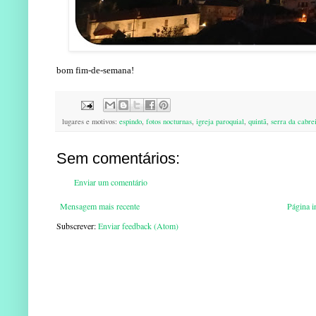
bom fim-de-semana!
lugares e motivos:
espindo
,
fotos nocturnas
,
igreja paroquial
,
quintã
,
serra da cabre
Sem comentários:
Enviar um comentário
Mensagem mais recente
Página in
Subscrever:
Enviar feedback (Atom)