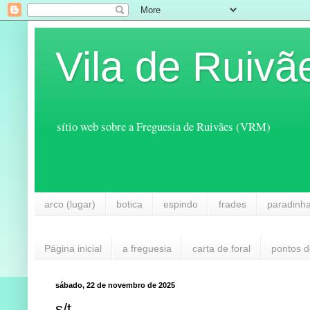
Vila de Ruivã
sítio web sobre a Freguesia de Ruivães (VRM)
arco (lugar)
botica
espindo
frades
paradinh
Página inicial
a freguesia
carta de foral
pontos d
sábado, 22 de novembro de 2025
s/t