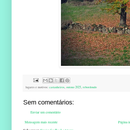
lugares e motivos:
castanheiros
,
outono 2025
,
rebordondo
Sem comentários:
Enviar um comentário
Mensagem mais recente
Página in