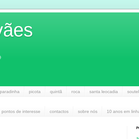
vães
)
paradinha
picota
quintã
roca
santa leocadia
soute
pontos de interesse
contactos
sobre nós
10 anos em linh
P
1