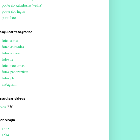
ponte do saltadouro (velha)
ponte dos lagos
pontilhoes
esquisar fotografias
fotos aereas
fotos animadas
fotos antigas
fotos ia
fotos nocturnas
fotos panoramicas
fotos pb
instagram
esquisar vídeos
deos
(636)
ronologia
1363
1514