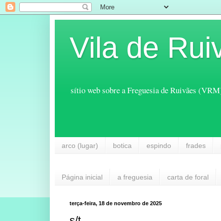
Vila de Rui
sítio web sobre a Freguesia de Ruivães (VRM
arco (lugar)
botica
espindo
frades
Página inicial
a freguesia
carta de foral
terça-feira, 18 de novembro de 2025
s/t