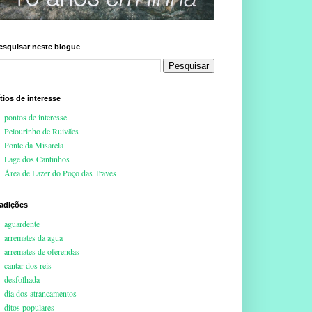
esquisar neste blogue
ítios de interesse
pontos de interesse
Pelourinho de Ruivães
Ponte da Misarela
Lage dos Cantinhos
Área de Lazer do Poço das Traves
radições
aguardente
arremates da agua
arremates de oferendas
cantar dos reis
desfolhada
dia dos atrancamentos
ditos populares