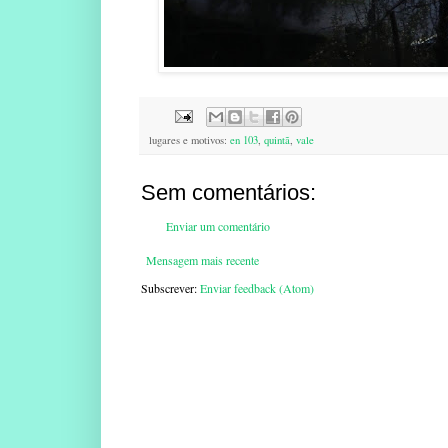
lugares e motivos:
en 103
,
quintã
,
vale
Sem comentários:
Enviar um comentário
Mensagem mais recente
Subscrever:
Enviar feedback (Atom)