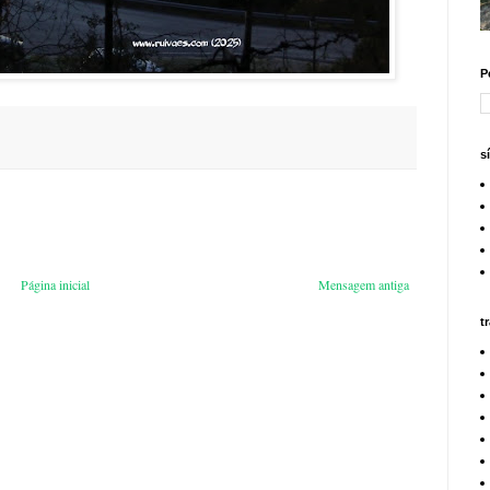
P
s
Página inicial
Mensagem antiga
t