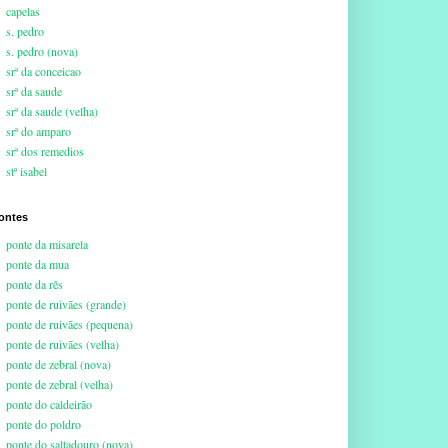
capelas
s. pedro
s. pedro (nova)
srª da conceicao
srª da saude
srª da saude (velha)
srª do amparo
srª dos remedios
stª isabel
ontes
ponte da misarela
ponte da mua
ponte da rês
ponte de ruivães (grande)
ponte de ruivães (pequena)
ponte de ruivães (velha)
ponte de zebral (nova)
ponte de zebral (velha)
ponte do caldeirão
ponte do poldro
ponte do saltadouro (nova)