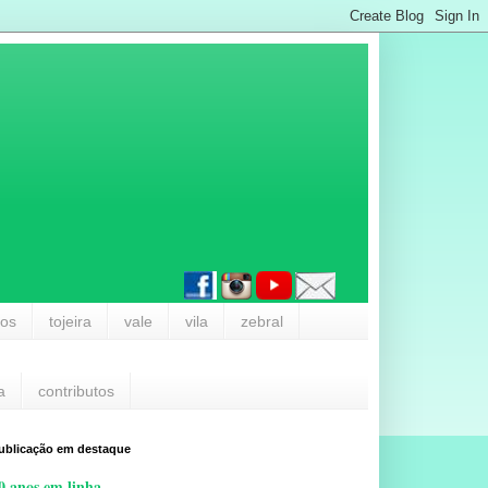
los
tojeira
vale
vila
zebral
a
contributos
ublicação em destaque
0 anos em linha