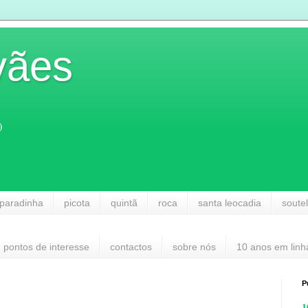
vães
)
paradinha
picota
quintã
roca
santa leocadia
soute
pontos de interesse
contactos
sobre nós
10 anos em linh
P
1