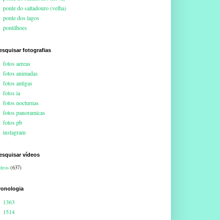
ponte do saltadouro (velha)
ponte dos lagos
pontilhoes
esquisar fotografias
fotos aereas
fotos animadas
fotos antigas
fotos ia
fotos nocturnas
fotos panoramicas
fotos pb
instagram
esquisar vídeos
deos
(637)
ronologia
1363
1514