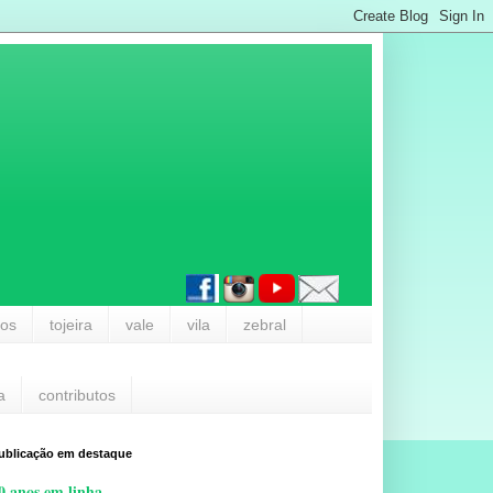
los
tojeira
vale
vila
zebral
a
contributos
ublicação em destaque
0 anos em linha