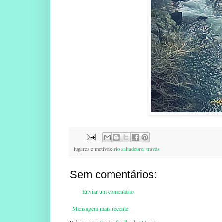
lugares e motivos:
rio saltadouro
,
traves
Sem comentários:
Enviar um comentário
Mensagem mais recente