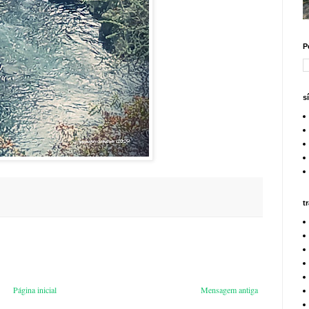
P
s
t
Página inicial
Mensagem antiga