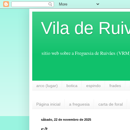
Vila de Rui
sítio web sobre a Freguesia de Ruivães (VRM
arco (lugar)
botica
espindo
frades
Página inicial
a freguesia
carta de foral
sábado, 22 de novembro de 2025
s/t