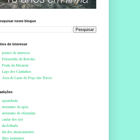
esquisar neste blogue
ítios de interesse
pontos de interesse
Pelourinho de Ruivães
Ponte da Misarela
Lage dos Cantinhos
Área de Lazer do Poço das Traves
radições
aguardente
arremates da agua
arremates de oferendas
cantar dos reis
desfolhada
dia dos atrancamentos
ditos populares