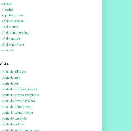
capelas
s. pedro
s. pedro (nova)
srª da conceicao
srª da saude
srª da saude (velha)
srª do amparo
srª dos remedios
stª isabel
ontes
ponte da misarela
ponte da mua
ponte da rês
ponte de ruivães (grande)
ponte de ruivães (pequena)
ponte de ruivães (velha)
ponte de zebral (nova)
ponte de zebral (velha)
ponte do caldeirão
ponte do poldro
ponte do saltadouro (nova)