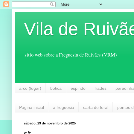
Vila de Ruivã
sítio web sobre a Freguesia de Ruivães (VRM)
arco (lugar)
botica
espindo
frades
paradinh
Página inicial
a freguesia
carta de foral
pontos d
sábado, 29 de novembro de 2025
s/t