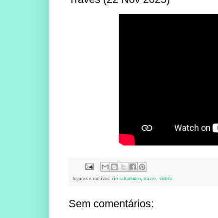
lugares e motivos:
rio saltadouro
,
traves
,
videos
Sem comentários: