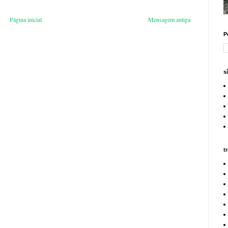
Página inicial
Mensagem antiga
P
s
t