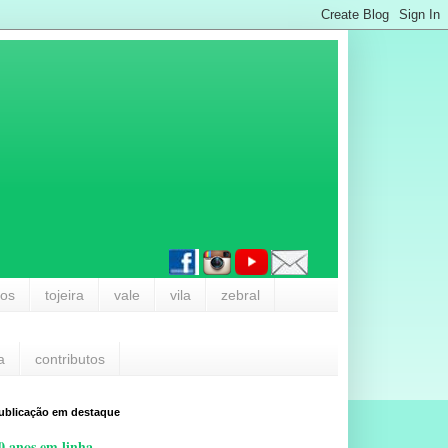
los
tojeira
vale
vila
zebral
a
contributos
ublicação em destaque
0 anos em linha