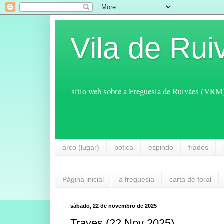
Vila de Rui
sítio web sobre a Freguesia de Ruivães (VRM
arco (lugar)
botica
espindo
frades
Página inicial
a freguesia
carta de foral
sábado, 22 de novembro de 2025
Traves (22 Nov 2025)