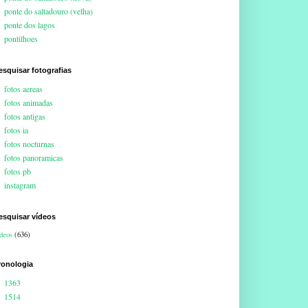
ponte do saltadouro (velha)
ponte dos lagos
pontilhoes
esquisar fotografias
fotos aereas
fotos animadas
fotos antigas
fotos ia
fotos nocturnas
fotos panoramicas
fotos pb
instagram
esquisar vídeos
deos
(636)
ronologia
1363
1514