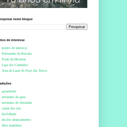
esquisar neste blogue
ítios de interesse
pontos de interesse
Pelourinho de Ruivães
Ponte da Misarela
Lage dos Cantinhos
Área de Lazer do Poço das Traves
radições
aguardente
arremates da agua
arremates de oferendas
cantar dos reis
desfolhada
dia dos atrancamentos
ditos populares