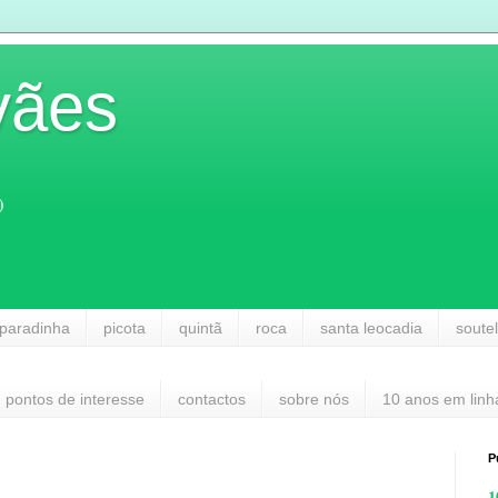
vães
)
paradinha
picota
quintã
roca
santa leocadia
soute
pontos de interesse
contactos
sobre nós
10 anos em linh
P
1