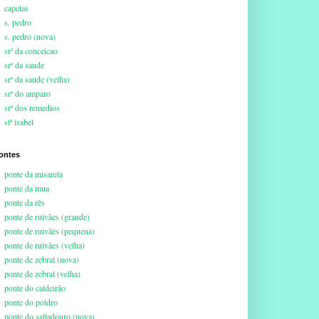
capelas
s. pedro
s. pedro (nova)
srª da conceicao
srª da saude
srª da saude (velha)
srª do amparo
srª dos remedios
stª isabel
ontes
ponte da misarela
ponte da mua
ponte da rês
ponte de ruivães (grande)
ponte de ruivães (pequena)
ponte de ruivães (velha)
ponte de zebral (nova)
ponte de zebral (velha)
ponte do caldeirão
ponte do poldro
ponte do saltadouro (nova)