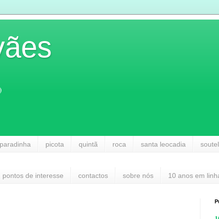
vães
)
paradinha
picota
quintã
roca
santa leocadia
soute
pontos de interesse
contactos
sobre nós
10 anos em linh
P
1