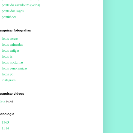
ponte do saltadouro (velha)
ponte dos lagos
pontilhoes
esquisar fotografias
fotos aereas
fotos animadas
fotos antigas
fotos ia
fotos nocturnas
fotos panoramicas
fotos pb
instagram
esquisar vídeos
deos
(636)
ronologia
1363
1514