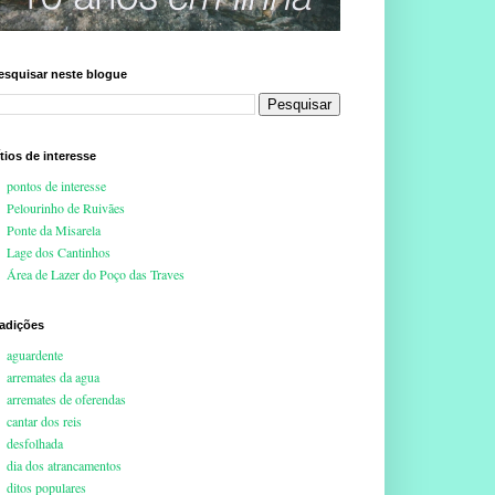
esquisar neste blogue
ítios de interesse
pontos de interesse
Pelourinho de Ruivães
Ponte da Misarela
Lage dos Cantinhos
Área de Lazer do Poço das Traves
radições
aguardente
arremates da agua
arremates de oferendas
cantar dos reis
desfolhada
dia dos atrancamentos
ditos populares