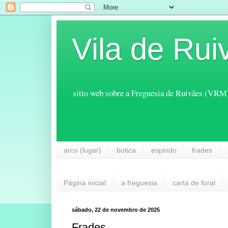
Vila de Rui
sítio web sobre a Freguesia de Ruivães (VRM
arco (lugar)
botica
espindo
frades
Página inicial
a freguesia
carta de foral
sábado, 22 de novembro de 2025
Frades