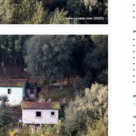
p
p
vi
c