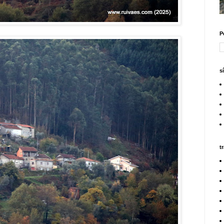
P
s
t