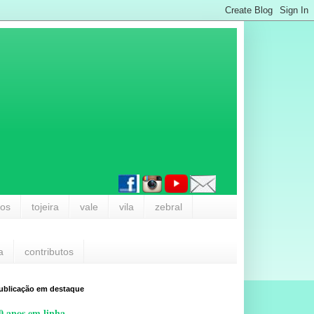
los
tojeira
vale
vila
zebral
a
contributos
ublicação em destaque
0 anos em linha