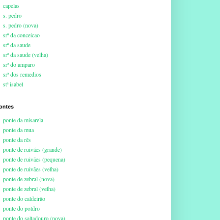
capelas
s. pedro
s. pedro (nova)
srª da conceicao
srª da saude
srª da saude (velha)
srª do amparo
srª dos remedios
stª isabel
ontes
ponte da misarela
ponte da mua
ponte da rês
ponte de ruivães (grande)
ponte de ruivães (pequena)
ponte de ruivães (velha)
ponte de zebral (nova)
ponte de zebral (velha)
ponte do caldeirão
ponte do poldro
ponte do saltadouro (nova)