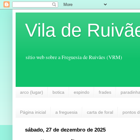
Vila de Ruivã
sítio web sobre a Freguesia de Ruivães (VRM)
arco (lugar)
botica
espindo
frades
paradinh
Página inicial
a freguesia
carta de foral
pontos d
sábado, 27 de dezembro de 2025