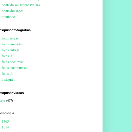
ponte do saltadouro (velha)
ponte dos lagos
pontilhoes
esquisar fotografias
fotos aereas
fotos animadas
fotos antigas
fotos ia
fotos nocturnas
fotos panoramicas
fotos pb
instagram
esquisar vídeos
deos
(637)
ronologia
1363
1514