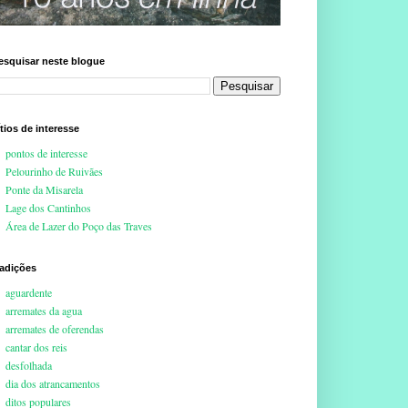
esquisar neste blogue
ítios de interesse
pontos de interesse
Pelourinho de Ruivães
Ponte da Misarela
Lage dos Cantinhos
Área de Lazer do Poço das Traves
radições
aguardente
arremates da agua
arremates de oferendas
cantar dos reis
desfolhada
dia dos atrancamentos
ditos populares