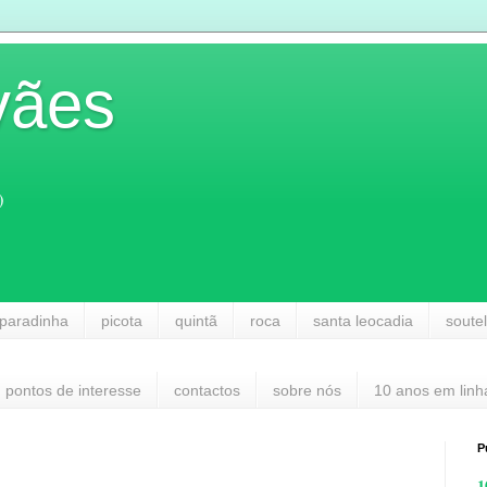
vães
)
paradinha
picota
quintã
roca
santa leocadia
soute
pontos de interesse
contactos
sobre nós
10 anos em linh
P
1