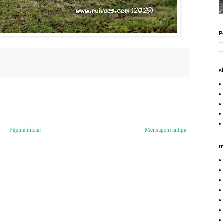
P
s
Página inicial
Mensagem antiga
t