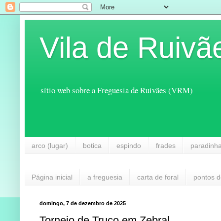
Vila de Ruivã
sítio web sobre a Freguesia de Ruivães (VRM)
arco (lugar)
botica
espindo
frades
paradinh
Página inicial
a freguesia
carta de foral
pontos d
domingo, 7 de dezembro de 2025
Torneio de Truco em Zebral