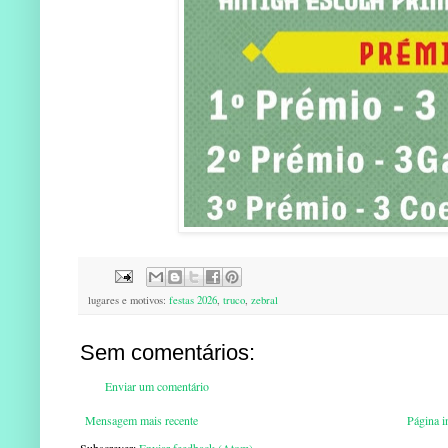
lugares e motivos:
festas 2026
,
truco
,
zebral
Sem comentários:
Enviar um comentário
Mensagem mais recente
Página in