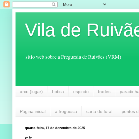
Vila de Ruivã
sítio web sobre a Freguesia de Ruivães (VRM)
arco (lugar)
botica
espindo
frades
paradinh
Página inicial
a freguesia
carta de foral
pontos d
quarta-feira, 17 de dezembro de 2025
s/t