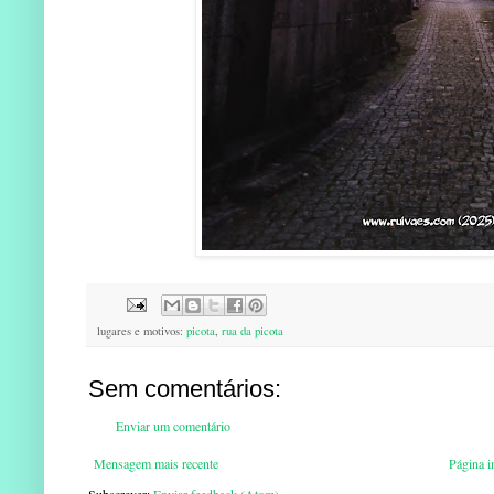
lugares e motivos:
picota
,
rua da picota
Sem comentários:
Enviar um comentário
Mensagem mais recente
Página in