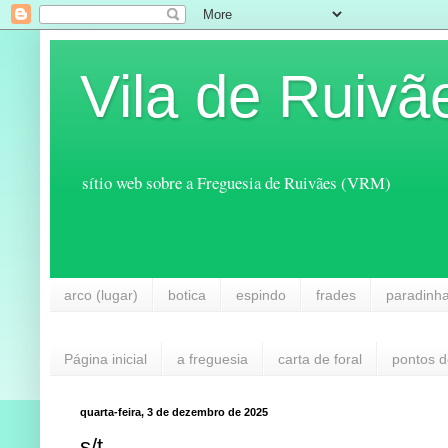
Vila de Ruivã
sítio web sobre a Freguesia de Ruivães (VRM)
arco (lugar)
botica
espindo
frades
paradinh
Página inicial
a freguesia
carta de foral
pontos d
quarta-feira, 3 de dezembro de 2025
s/t