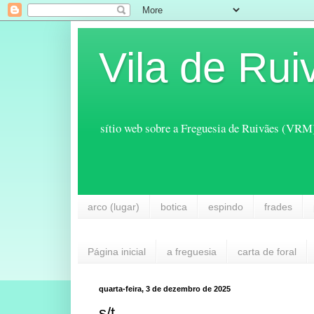
Vila de Rui
sítio web sobre a Freguesia de Ruivães (VRM
arco (lugar)
botica
espindo
frades
Página inicial
a freguesia
carta de foral
quarta-feira, 3 de dezembro de 2025
s/t