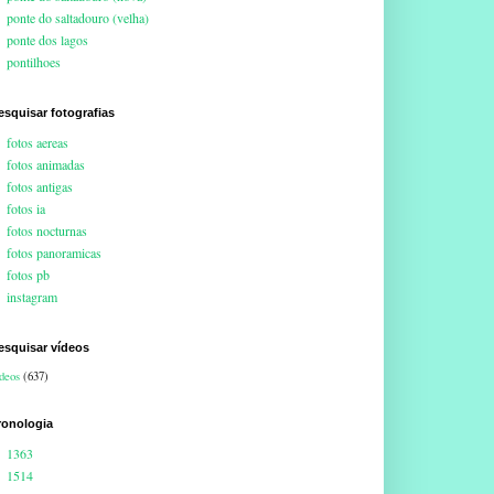
ponte do saltadouro (velha)
ponte dos lagos
pontilhoes
esquisar fotografias
fotos aereas
fotos animadas
fotos antigas
fotos ia
fotos nocturnas
fotos panoramicas
fotos pb
instagram
esquisar vídeos
deos
(637)
ronologia
1363
1514