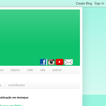
los
tojeira
vale
vila
zebral
a
contributos
ublicação em destaque
0 anos em linha