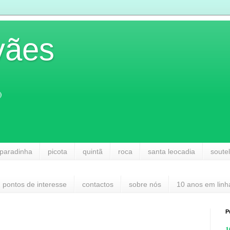
vães
)
paradinha
picota
quintã
roca
santa leocadia
soute
pontos de interesse
contactos
sobre nós
10 anos em linh
P
1