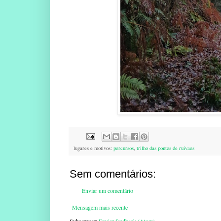
lugares e motivos:
percursos
,
trilho das pontes de ruivaes
Sem comentários:
Enviar um comentário
Mensagem mais recente