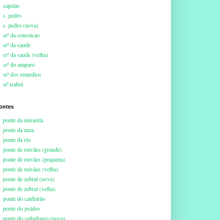
capelas
s. pedro
s. pedro (nova)
srª da conceicao
srª da saude
srª da saude (velha)
srª do amparo
srª dos remedios
stª isabel
ontes
ponte da misarela
ponte da mua
ponte da rês
ponte de ruivães (grande)
ponte de ruivães (pequena)
ponte de ruivães (velha)
ponte de zebral (nova)
ponte de zebral (velha)
ponte do caldeirão
ponte do poldro
ponte do saltadouro (nova)