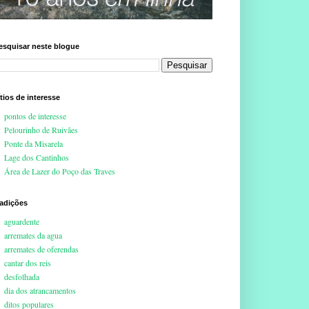
esquisar neste blogue
ítios de interesse
pontos de interesse
Pelourinho de Ruivães
Ponte da Misarela
Lage dos Cantinhos
Área de Lazer do Poço das Traves
radições
aguardente
arremates da agua
arremates de oferendas
cantar dos reis
desfolhada
dia dos atrancamentos
ditos populares