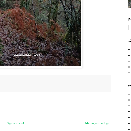
P
s
t
Página inicial
Mensagem antiga